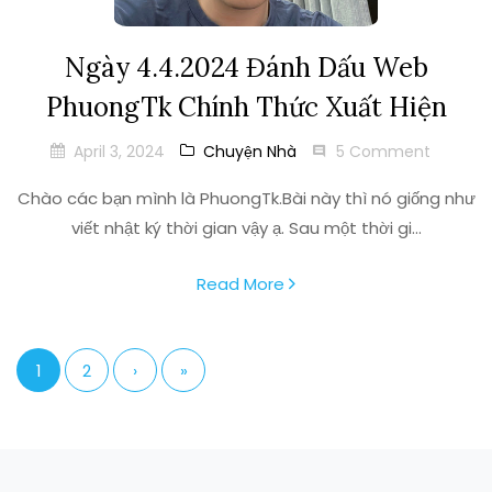
Ngày 4.4.2024 Đánh Dấu Web
PhuongTk Chính Thức Xuất Hiện
April 3, 2024
Chuyện Nhà
5 Comment
Chào các bạn mình là PhuongTk.Bài này thì nó giống như
viết nhật ký thời gian vậy ạ. Sau một thời gi...
Read More
1
2
›
»